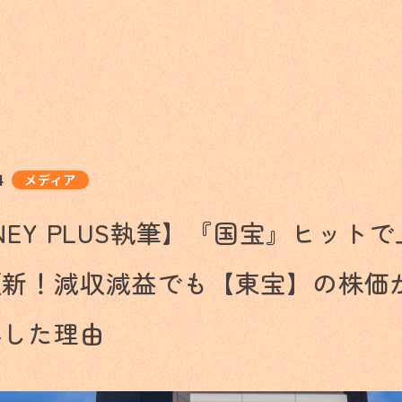
4
メディア
NEY PLUS執筆】『国宝』ヒット
更新！減収減益でも【東宝】の株価
昇した理由